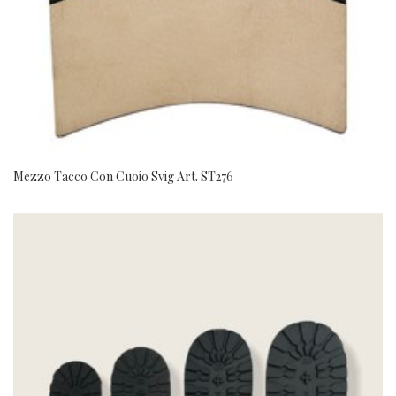
Componenti
Cuoio E Pellame
Cura Del Piede
Filati
Lacci
Mezzo Tacco Con Cuoio Svig Art. ST276
Minuteria
Sottopiedi
Tintura E Rifinitura
Utensili E Ricambi
Uncategorized