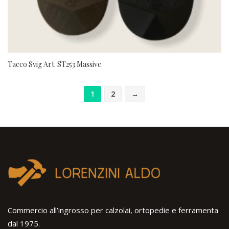
Tacco Svig Art. ST253 Massive
1
2
→
Commercio all’ingrosso per calzolai, ortopedie e ferramenta
dal 1975.