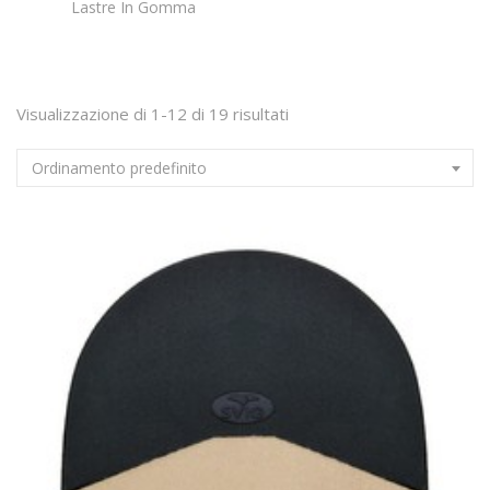
Lastre In Gomma
Mezze Suole In Gomma
Sopratacchi In Gomma
Visualizzazione di 1-12 di 19 risultati
Spezzoni A Cuneo
Ordinamento predefinito
Stucco
Suole E Fondi
Tacchetti A Spillo
Cambiotacchi
Cerniere E Cursori
Chimica
Cinture
Collanti