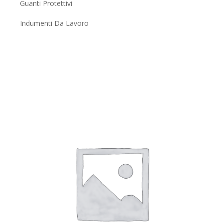
Guanti Protettivi
Indumenti Da Lavoro
Lavorazioni Speciali
Occhiali Di Protezione
Superisolanti
Tessuti Tecnici
Trecce Speciali
Visiere E Schermi
Prodotti Per Calzolai
Uncategorized