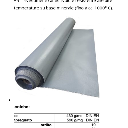
AR – rivestimento antiscivolo e resistente alle alte
temperature su base minerale (fino a ca. 1000° C).