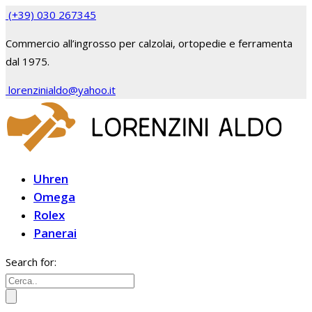
(+39) 030 267345
Commercio all’ingrosso per calzolai, ortopedie e ferramenta
dal 1975.
lorenzinialdo@yahoo.it
Uhren
Omega
Rolex
Panerai
Search for: