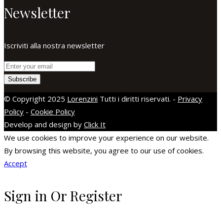
Newsletter
Iscriviti alla nostra newsletter
Subscribe
© Copyright 2025
Lorenzini
Tutti i diritti riservati. -
Privacy
Policy
-
Cookie Policy
Develop and design by
Click It
replica uhren
replica rolex
repliche orologi
replika klockor
We use cookies to improve your experience on our website.
By browsing this website, you agree to our use of cookies.
Accept
Sign in Or Register