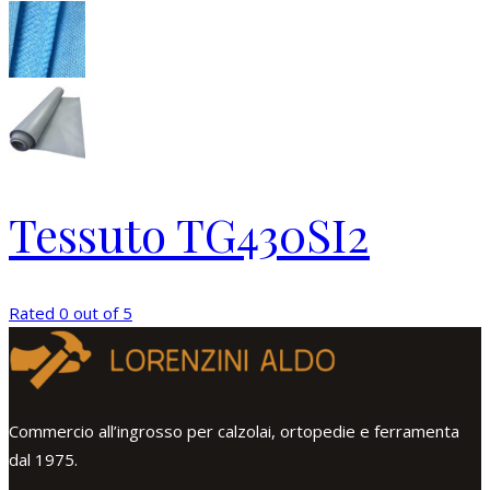
Tessuto TG430SI2
Rated 0 out of 5
Commercio all’ingrosso per calzolai, ortopedie e ferramenta
dal 1975.