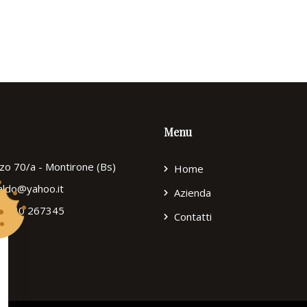
Menu
zzo 70/a - Montirone (Bs)
Home
ialdo@yahoo.it
Azienda
9) 030 267345
Contatti