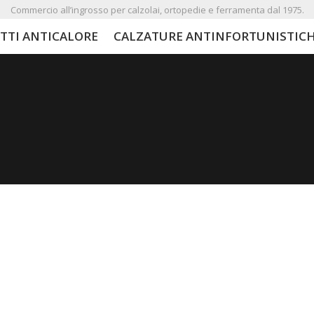
Commercio all’ingrosso per calzolai, ortopedie e ferramenta dal 1975.
TTI ANTICALORE
CALZATURE ANTINFORTUNISTIC