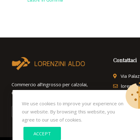
Lastre In Gomma
Lastre Per Rialzi In Microporosa
Lastre Sughersintex
Mezze Suole In Gomma
Contattaci
Sopratacchi In Gomma
Spezzoni A Cuneo
Via Pala
Commercio all’ingrosso per calzolai,
lorenzin
Stucco
ortopedie e ferramenta dal 1975.
Tel: (+3
Suole E Fondi
We use cookies to improve your experience on
our website. By browsing this website, you
Tacchetti A Spillo
agree to our use of cookies.
Cambiotacchi
ACCEPT
Cerniere E Cursori