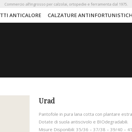
Commercio all’ingrosso per calzolai, ortopedie e ferramenta dal 1975.
TTI ANTICALORE
CALZATURE ANTINFORTUNISTIC
Urad
Pantofole in pura lana cotta con plantare estra
Dotate di suola antiscivolo e BIOdegradabili.
Misure Disponibili: 35/36 – 37/38 – 39/40 – 