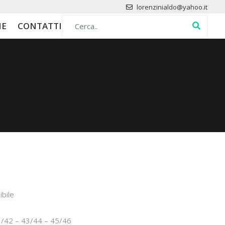
lorenzinialdo@yahoo.it
Search for:
HE
CONTATTI
ibile
41/42 – 43/44 – 45/46