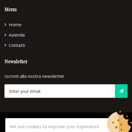
Menu
Home
Azienda
Contatti
Newsletter
Iscriviti alla nostra newsletter
© Copyright 2026
Lorenzini
Tutti i diritti riservati. -
Privacy
We use cookies to improve your experience