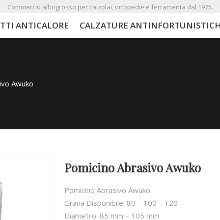
Commercio all’ingrosso per calzolai, ortopedie e ferramenta dal 1975.
TTI ANTICALORE
CALZATURE ANTINFORTUNISTIC
ivo Awuko
Pomicino Abrasivo Awuko
Pomicino Abrasivo Awuko
Grana Disponibile: 80 – 100 – 120
Diametro: 85 mm – 105 mm