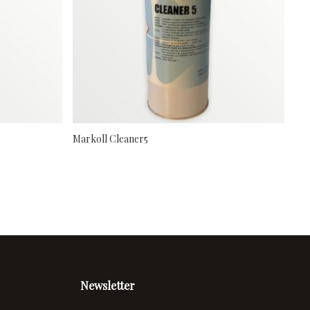
Markoll Cleaner5
Mar
Newsletter