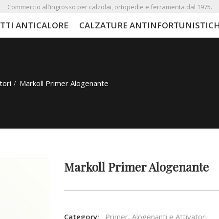
Commercio all’ingrosso per calzolai, ortopedie e ferramenta dal 1975.
TTI ANTICALORE
CALZATURE ANTINFORTUNISTIC
tori
Markoll Primer Alogenante
Markoll Primer Alogenante
Category:
Primer, Alogenanti e Attivatori