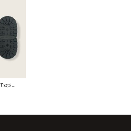
Sopratacchi Carrarmato Svig Art. TA236 Trapper