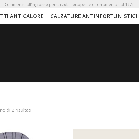
Commercio all’ingrosso per calzolai, ortopedie e ferramenta dal 1975.
TTI ANTICALORE
CALZATURE ANTINFORTUNISTIC
ne di 2 risultati