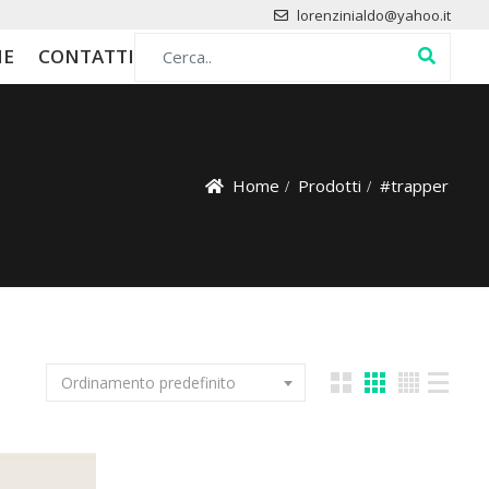
lorenzinialdo@yahoo.it
Search for:
HE
CONTATTI
Home
Prodotti
#trapper
Ordinamento predefinito