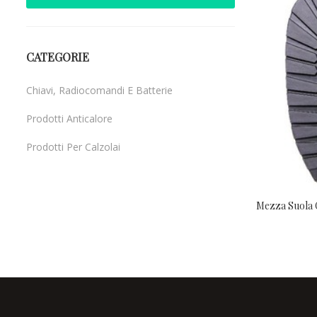
CATEGORIE
Chiavi, Radiocomandi E Batterie
Prodotti Anticalore
Prodotti Per Calzolai
Uncategorized