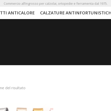
Commercio all’ingrosso per calzolai, ortopedie e ferramenta dal 1975.
TTI ANTICALORE
CALZATURE ANTINFORTUNISTIC
ne del risultato