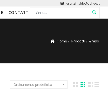
lorenzinialdo@yahoo.it
Search for:
HE
CONTATTI
Home
Prodotti
#raso
Ordinamento predefinito