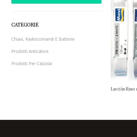
CATEGORIE
Chiavi, Radiocomandi E Batterie
Prodotti Anticalore
Prodotti Per Calzolai
Uncategorized
Lacci in Raso