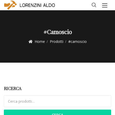
#camoscio
Home
Prodotti
#camoscio
RICERCA
Cerca:
CERCA