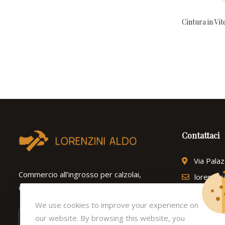
Cintura in Vit
Contattaci
Via Pala
Commercio all’ingrosso per calzolai,
lorenzin
ortopedie e ferramenta dal 1975.
Tel: (+3
We use cookies to improve your experience on
our website. By browsing this website, you