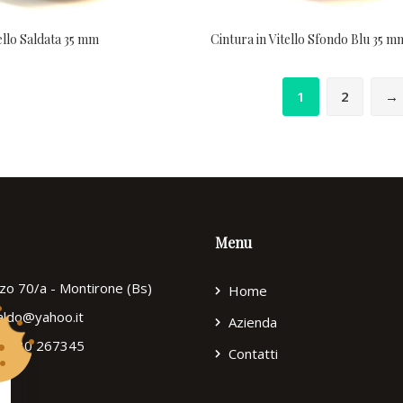
ello Saldata 35 mm
Cintura in Vitello Sfondo Blu 35 m
1
2
→
Menu
zzo 70/a - Montirone (Bs)
Home
ialdo@yahoo.it
Azienda
9) 030 267345
Contatti