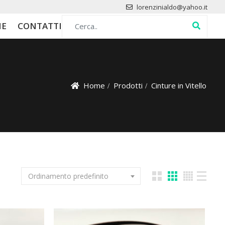
lorenzinialdo@yahoo.it
Search for:
HE
CONTATTI
Home
Prodotti
Cinture in Vitello
Ordinamento predefinito