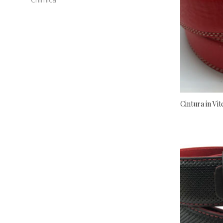
Cinture
Cinture Da Donna
Cinture In Camoscio
Cinture In Cuoio
Cinture In Elastico
Cinture In Vitello
Portafogli E Portachiavi
Ricambi Ed Accessori
Collanti
Componenti
Cuoio E Pellame