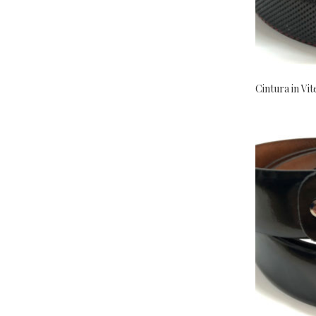
Cura Del Piede
Filati
Lacci
Minuteria
Sottopiedi
Tintura E Rifinitura
Utensili E Ricambi
Uncategorized