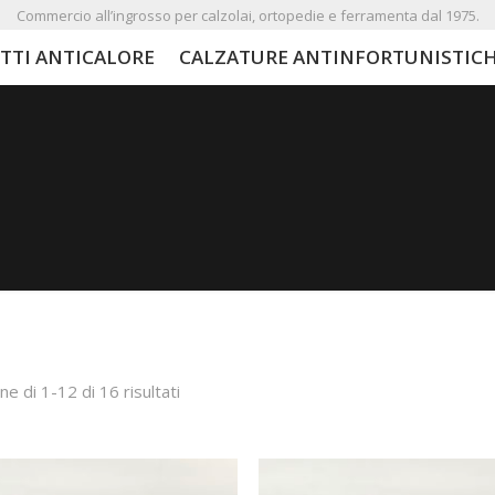
Commercio all’ingrosso per calzolai, ortopedie e ferramenta dal 1975.
TTI ANTICALORE
CALZATURE ANTINFORTUNISTIC
ne di 1-12 di 16 risultati