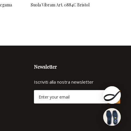
 Zegama
Suola Vibram Art. 0884C Bristol
Suo
Newsletter
Iscriviti alla nostra newsletter