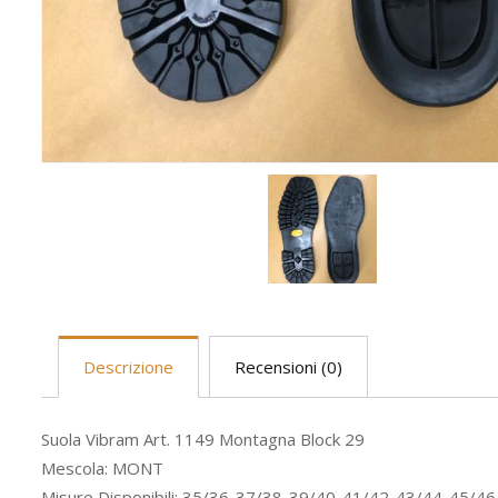
Descrizione
Recensioni (0)
Suola Vibram Art. 1149 Montagna Block 29
Mescola: MONT
Misure Disponibili: 35/36-37/38-39/40-41/42-43/44-45/4