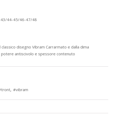
2-43/44-45/46-47/48
 classico disegno Vibram Carrarmato e dalla dima
to potere antiscivolo e spessore contenuto
#tront
,
#vibram