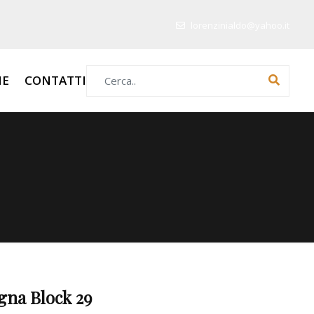
lorenzinialdo@yahoo.it
Search for:
HE
CONTATTI
gna Block 29