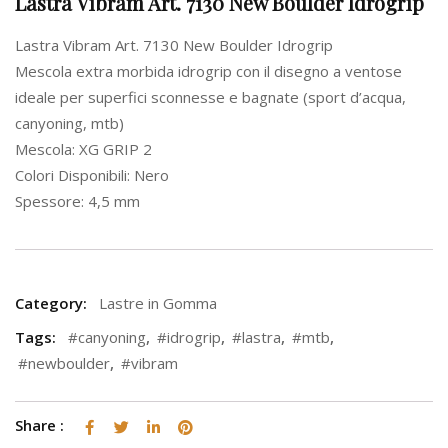
Lastra Vibram Art. 7130 New Boulder Idrogrip
Lastra Vibram Art. 7130 New Boulder Idrogrip
Mescola extra morbida idrogrip con il disegno a ventose
ideale per superfici sconnesse e bagnate (sport d’acqua,
canyoning, mtb)
Mescola: XG GRIP 2
Colori Disponibili: Nero
Spessore: 4,5 mm
Category:
Lastre in Gomma
Tags:
#canyoning
,
#idrogrip
,
#lastra
,
#mtb
,
#newboulder
,
#vibram
Share :