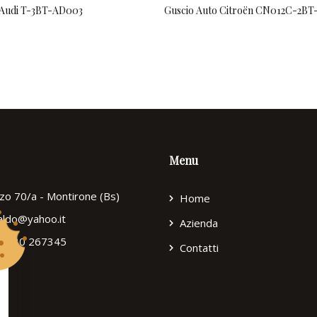
 Audi T-3BT-AD003
Guscio Auto Citroën CN012C-2BT
Menu
zzo 70/a - Montirone (Bs)
Home
ialdo@yahoo.it
Azienda
9) 030 267345
Contatti