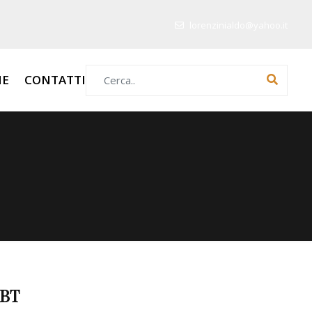
lorenzinialdo@yahoo.it
Search for:
HE
CONTATTI
3BT