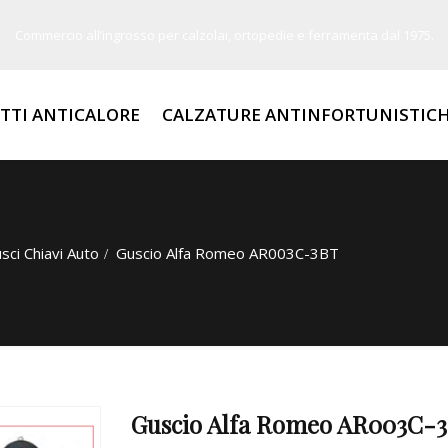
Commercio all’ingrosso per calzolai, ortopedie e ferramenta dal 1975.
TTI ANTICALORE
CALZATURE ANTINFORTUNISTIC
sci Chiavi Auto
Guscio Alfa Romeo AR003C-3BT
Guscio Alfa Romeo AR003C-