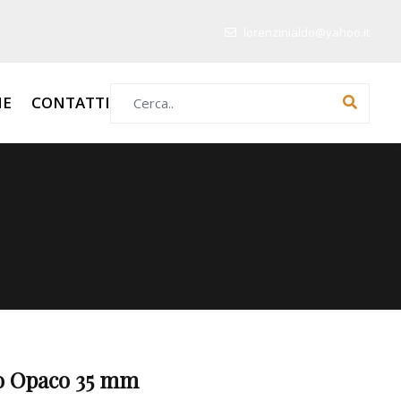
lorenzinialdo@yahoo.it
Search for:
HE
CONTATTI
to Opaco 35 mm