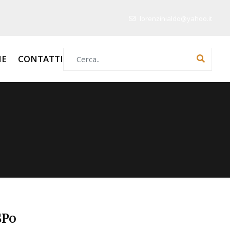
lorenzinialdo@yahoo.it
Search for:
HE
CONTATTI
SP0