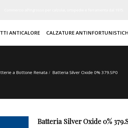
Commercio all’ingrosso per calzolai, ortopedie e ferramenta dal 1975.
TTI ANTICALORE
CALZATURE ANTINFORTUNISTIC
tterie a Bottone Renata
Batteria Silver Oxide 0% 379.SP0
Batteria Silver Oxide 0% 379.