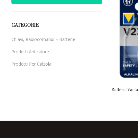
CATEGORIE
Chiavi, Radiocomandi E Batterie
Prodotti Anticalore
Prodotti Per Calzolai
Uncategorized
Batteria Vart