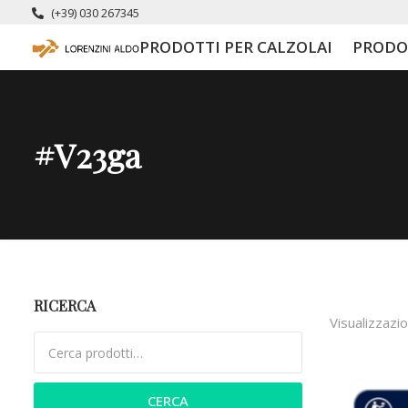
(+39) 030 267345
PRODOTTI PER CALZOLAI
PRODO
#v23ga
RICERCA
Visualizzazio
Cerca:
CERCA