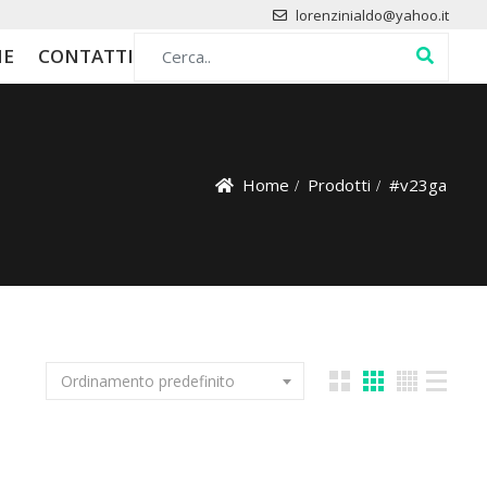
lorenzinialdo@yahoo.it
Search for:
HE
CONTATTI
Home
Prodotti
#v23ga
Ordinamento predefinito