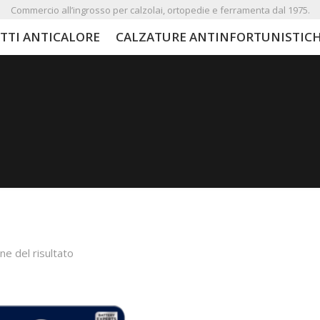
Commercio all’ingrosso per calzolai, ortopedie e ferramenta dal 1975.
TTI ANTICALORE
CALZATURE ANTINFORTUNISTIC
ne del risultato