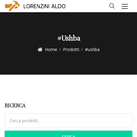
#ushba
Home
Prodotti
#ushba
RICERCA
Cerca:
CERCA