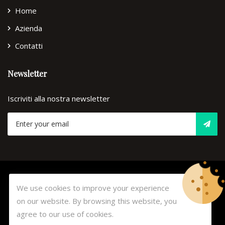
Home
Azienda
Contatti
Newsletter
Iscriviti alla nostra newsletter
© Copyright 2026
Lorenzini
Tutti i diritti riservati. -
Privacy
We use cookies to improve your experience
Policy
-
Cookie Policy
on our website. By browsing this website, you
Develop and design by
Click It
agree to our use of cookies.