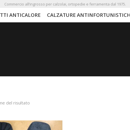
Commercio all’ingrosso per calzolai, ortopedie e ferramenta dal 1975.
TTI ANTICALORE
CALZATURE ANTINFORTUNISTIC
ne del risultato