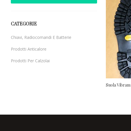
CATEGORIE
Chiavi, Radiocomandi E Batterie
Prodotti Anticalore
Prodotti Per Calzolai
Uncategorized
Suola Vibram 