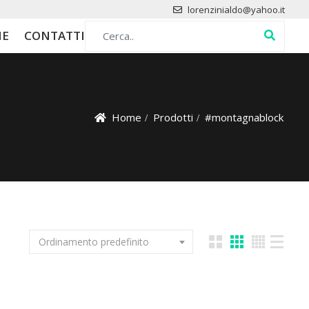
lorenzinialdo@yahoo.it
Search for:
HE
CONTATTI
Home
Prodotti
#montagnablock
Ordinamento predefinito