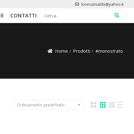
lorenzinialdo@yahoo.it
Search for:
HE
CONTATTI
Home
Prodotti
#monostrato
Ordinamento predefinito