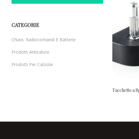
CATEGORIE
Chiavi, Radiocomandi E Batterie
Prodotti Anticalore
Prodotti Per Calzolai
Uncategorized
Tacchetto a S