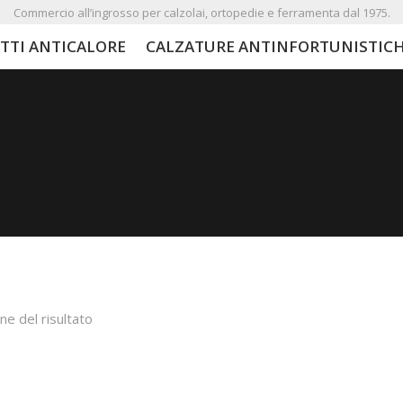
Commercio all’ingrosso per calzolai, ortopedie e ferramenta dal 1975.
TTI ANTICALORE
CALZATURE ANTINFORTUNISTIC
ne del risultato