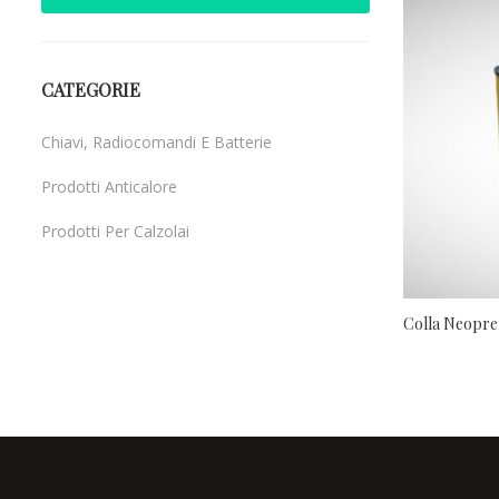
CATEGORIE
Chiavi, Radiocomandi E Batterie
Prodotti Anticalore
Prodotti Per Calzolai
Uncategorized
Colla Neopr