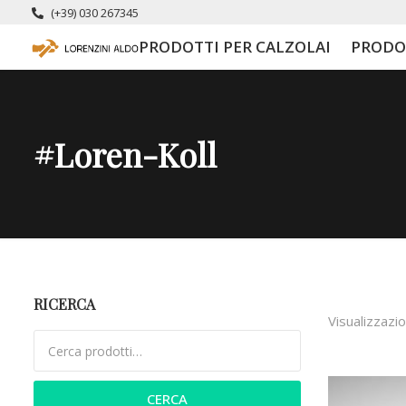
(+39) 030 267345
PRODOTTI PER CALZOLAI
PRODO
#loren-Koll
RICERCA
Visualizzazio
Cerca:
CERCA