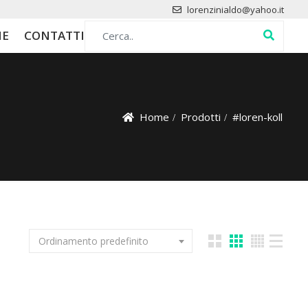
lorenzinialdo@yahoo.it
Search for:
HE
CONTATTI
Home
Prodotti
#loren-koll
Ordinamento predefinito