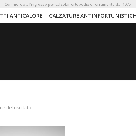
Commercio all’ingrosso per calzolai, ortopedie e ferramenta dal 1975.
TTI ANTICALORE
CALZATURE ANTINFORTUNISTIC
ne del risultato