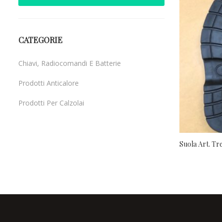
CATEGORIE
Chiavi, Radiocomandi E Batterie
Prodotti Anticalore
Prodotti Per Calzolai
Uncategorized
Suola Art. Tr