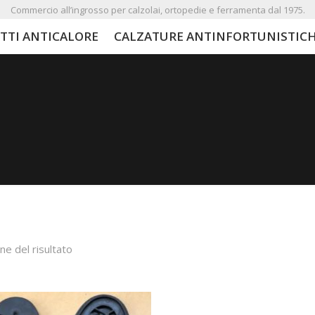
Commercio all’ingrosso per calzolai, ortopedie e ferramenta dal 1975.
TTI ANTICALORE
CALZATURE ANTINFORTUNISTIC
ne del risultato