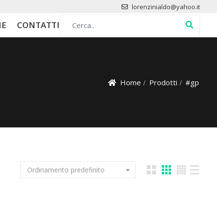
lorenzinialdo@yahoo.it
Search for:
HE
CONTATTI
Home
Prodotti
#gp
Ordinamento predefinito