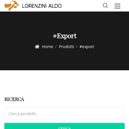
#export
Home
Prodotti
#export
RICERCA
Cerca:
CERCA