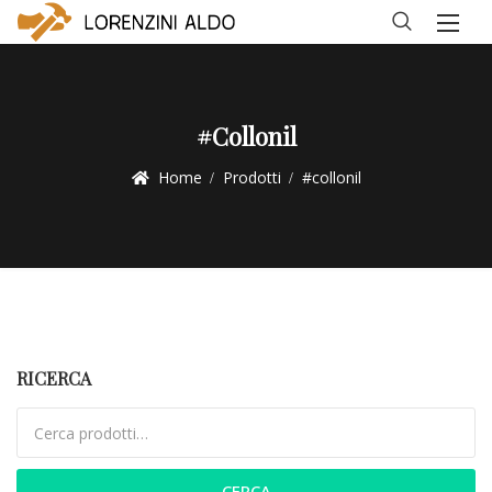
#collonil
Home
Prodotti
#collonil
RICERCA
Cerca:
CERCA