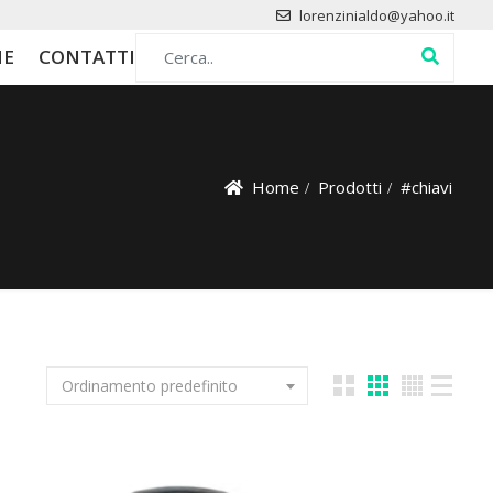
lorenzinialdo@yahoo.it
Search for:
HE
CONTATTI
Home
Prodotti
#chiavi
Ordinamento predefinito