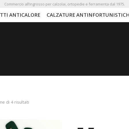
Commercio all’ingrosso per calzolai, ortopedie e ferramenta dal 1975.
TTI ANTICALORE
CALZATURE ANTINFORTUNISTIC
ne di 4 risultati