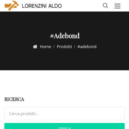
#adebond
Home
Prodotti
#adebond
RICERCA
Cerca:
CERCA