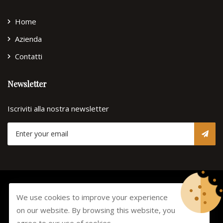
Home
Azienda
Contatti
Newsletter
Iscriviti alla nostra newsletter
© Copyright 2026
Lorenzini
Tutti i diritti riservati. -
Privacy
We use cookies to improve your experience
Policy
-
Cookie Policy
on our website. By browsing this website, you
Develop and design by
Click It